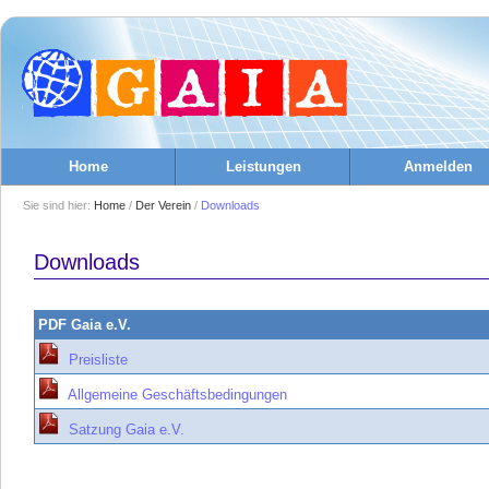
Home
Leistungen
Anmelden
Sie sind hier:
Home
/
Der Verein
/
Downloads
Downloads
PDF Gaia e.V.
Preisliste
Allgemeine Geschäftsbedingungen
Satzung Gaia e.V.