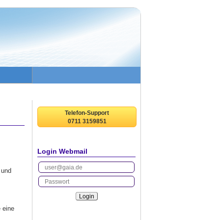
Telefon-Support
0711 3159851
Login Webmail
 und
 eine