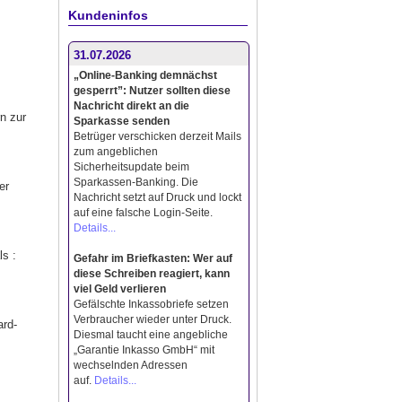
Kundeninfos
31.07.2026
„Online-Banking demnächst
gesperrt”: Nutzer sollten diese
Nachricht direkt an die
n zur
Sparkasse senden
Betrüger verschicken derzeit Mails
zum angeblichen
Sicherheitsupdate beim
Sparkassen-Banking. Die
er
Nachricht setzt auf Druck und lockt
auf eine falsche Login-Seite.
Details...
ls :
Gefahr im Briefkasten: Wer auf
diese Schreiben reagiert, kann
viel Geld verlieren
Gefälschte Inkassobriefe setzen
Verbraucher wieder unter Druck.
ard-
Diesmal taucht eine angebliche
„Garantie Inkasso GmbH“ mit
wechselnden Adressen
auf.
Details...