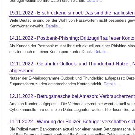
Betrüger wollen so Ihre Daten erschleichen.
Details...
15.11.2022 - Erschreckend simpel: Das sind die häufigste
V
iele Deutsche sind bei der Wahl von Passwörtern nicht besonders gewi
Kennwörter gewählt.
Details...
14.11.2022 - Postbank-Phishing: Drittzugriff auf euer Konto
Als Kunden der Postbank müsst ihr euch aktuell vor einer Phishing-Mas
setzten euch mit einer Kontosperre unter Druck.
Details...
12.11.2022 - Gefahr für Outlook- und Thunderbird-Nutzer:
abgesehen
Nutzer der E-Mailprogramme Outlook und Thunderbird aufgepasst: Derzei
Zugangsdaten zu den entsprechenden Konten stiehlt.
Details...
12.11.2022 - Betrugsmasche bei Amazon: Verbraucherzent
Amazon-Kunden aufgepasst: Die Verbraucherzentrale warnt aktuell vor e
Cyberkriminelle Ihre sensiblen Daten abgreifen wollen. Hier lesen Sie, 
11.11.2022 - Warnung der Polizei: Betrüger verschaffen sich
Die Polizei warnt Bankkunden aktuell vor einer neuen Betrugsmasche. Mi
auf Ihre Daten und somit auch auf Ihr Konto, um selbst Zahlungen zu tä