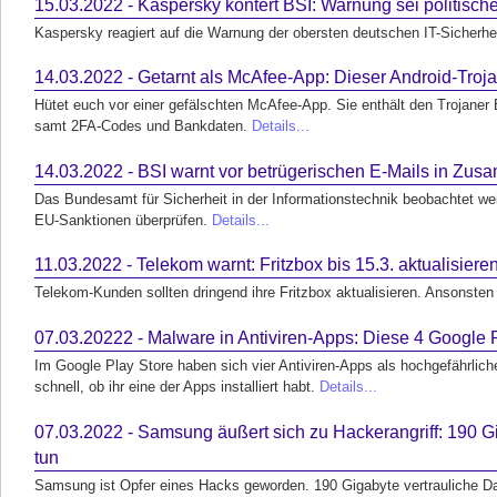
15.03.2022 - Kaspersky kontert BSI: Warnung sei politisc
Kaspersky reagiert auf die Warnung der obersten deutschen IT-Sicherh
14.03.2022 - Getarnt als McAfee-App: Dieser Android-Troja
Hütet euch vor einer gefälschten McAfee-App. Sie enthält den Trojaner
samt 2FA-Codes und Bankdaten.
Details...
14.03.2022 - BSI warnt vor betrügerischen E-Mails in Zu
Das Bundesamt für Sicherheit in der Informationstechnik beobachtet w
EU-Sanktionen überprüfen.
Details...
11.03.2022 - Telekom warnt: Fritzbox bis 15.3. aktualisiere
Telekom-Kunden sollten dringend ihre Fritzbox aktualisieren. Ansonste
07.03.20222 - Malware in Antiviren-Apps: Diese 4 Google
Im Google Play Store haben sich vier Antiviren-Apps als hochgefährlich
schnell, ob ihr eine der Apps installiert habt.
Details...
07.03.2022 - Samsung äußert sich zu Hackerangriff: 190 Gig
tun
Samsung ist Opfer eines Hacks geworden. 190 Gigabyte vertrauliche Date